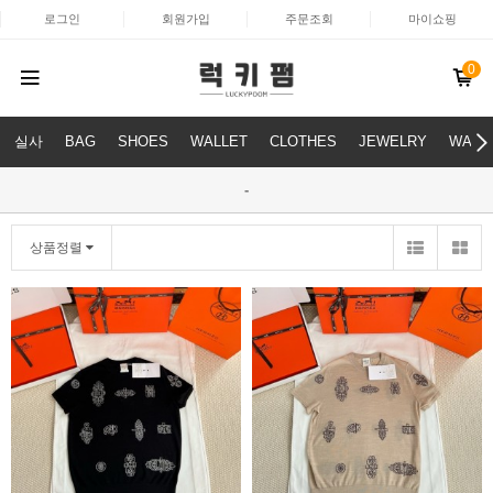
로그인
회원가입
주문조회
마이쇼핑
0
실사
BAG
SHOES
WALLET
CLOTHES
JEWELRY
WATC
-
상품정렬