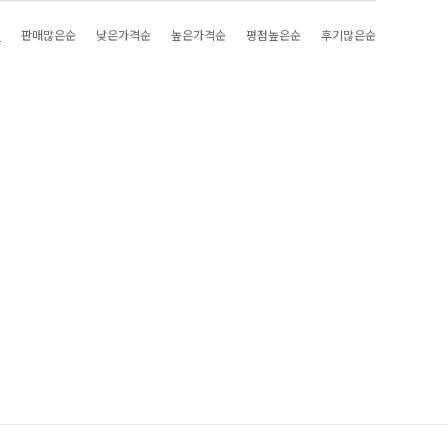
순
판매많은순
낮은가격순
높은가격순
평점높은순
후기많은순