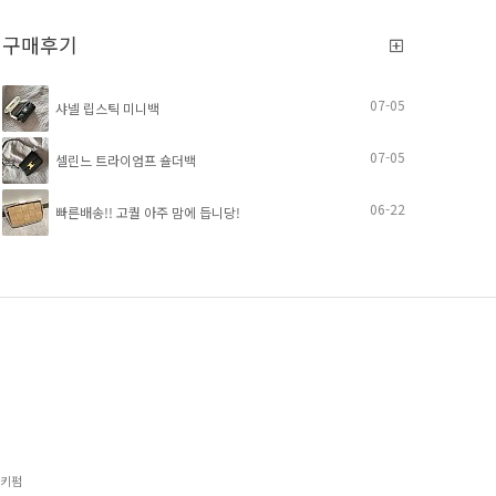
구매후기
07-05
샤넬 립스틱 미니백
07-05
셀린느 트라이엄프 숄더백
06-22
빠른배송!! 고퀄 아주 맘에 듭니당!
럭키펌