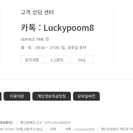
고객 상담 센터
카톡 : Luckypoom8
SERVICE TIME
월 - 토 : 09:00 ~ 19:00 /일, 공휴일 휴무
공지사항
1:1문의
FAQ
이용약관
개인정보취급방침
모바일버전
[정보확인]
|
통신판매업 신고 : ICP121912856325
N HONG KONG (반품,교환주소아님)
|
전화 :
|
카톡 : Luckypoom8
|
개인정보관리 책임자: 