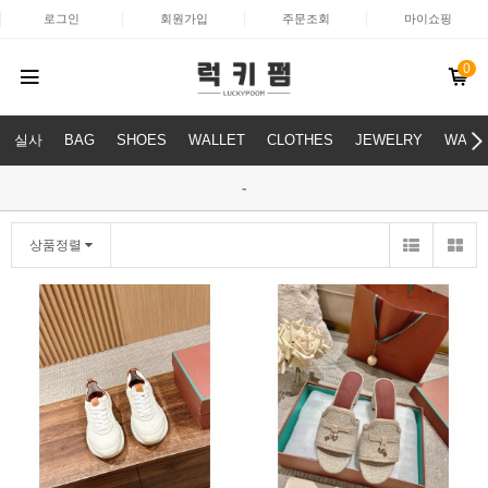
로그인
회원가입
주문조회
마이쇼핑
0
실사
BAG
SHOES
WALLET
CLOTHES
JEWELRY
WATC
-
상품정렬