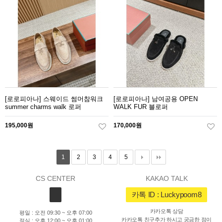
[로로피아나] 스웨이드 썸머참워크
[로로피아나] 남여공용 OPEN
summer charms walk 로퍼
WALK FUR 블로퍼
195,000원
170,000원
1
2
3
4
5
CS CENTER
KAKAO TALK
카톡 ID : Luckypoom8
카카오톡 상담
평일 : 오전 09:30 ~ 오후 07:00
카카오톡 친구추가 하시고 궁금한 점이
점심 : 오후 12:00 ~ 오후 01:00