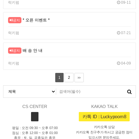
럭키펌
09-11
* 오픈 이벤트 *
공지
럭키펌
07-21
배 송 안 내
공지
럭키펌
04-09
1
2
CS CENTER
KAKAO TALK
카톡 ID : Luckypoom8
카카오톡 상담
평일 : 오전 09:30 ~ 오후 07:00
카카오톡 친구추가 하시고 궁금한 점이
점심 : 오후 12:00 ~ 오후 01:00
있으시면 문의주세요.
휴무 : 토, 일, 공휴일은 휴무