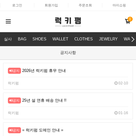
로그인
회원가입
주문조회
마이쇼핑
0
실사
BAG
SHOES
WALLET
CLOTHES
JEWELRY
WATC
공지사항
2026년 럭키펌 휴무 안내
공지
럭키펌
02-10
25년 설 연휴 배송 안내 !!
공지
럭키펌
01-16
= 럭키펌 도메인 안내 =
공지