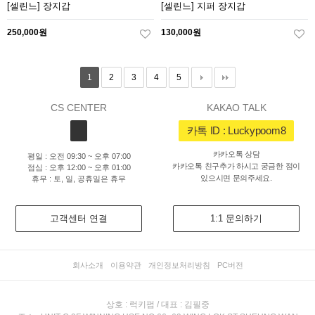
[셀린느] 장지갑
[셀린느] 지퍼 장지갑
250,000원
130,000원
1
2
3
4
5
CS CENTER
KAKAO TALK
카톡 ID : Luckypoom8
카카오톡 상담
평일 : 오전 09:30 ~ 오후 07:00
카카오톡 친구추가 하시고 궁금한 점이
점심 : 오후 12:00 ~ 오후 01:00
있으시면 문의주세요.
휴무 : 토, 일, 공휴일은 휴무
고객센터 연결
1:1 문의하기
회사소개
이용약관
개인정보처리방침
PC버전
상호 : 럭키펌 / 대표 : 김필중