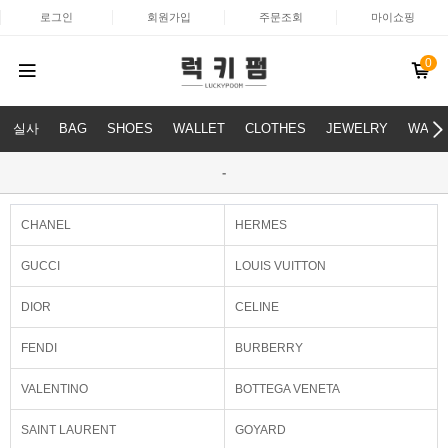
로그인
회원가입
주문조회
마이쇼핑
0
실사
BAG
SHOES
WALLET
CLOTHES
JEWELRY
WATC
-
CHANEL
HERMES
GUCCI
LOUIS VUITTON
DIOR
CELINE
FENDI
BURBERRY
VALENTINO
BOTTEGA VENETA
SAINT LAURENT
GOYARD