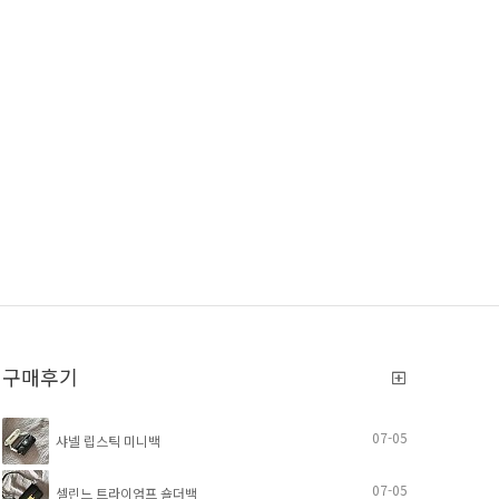
구매후기
07-05
샤넬 립스틱 미니백
07-05
셀린느 트라이엄프 숄더백