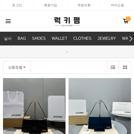
로그인
회원가입
주문조회
마이쇼핑
0
실사
BAG
SHOES
WALLET
CLOTHES
JEWELRY
WATC
-
상품정렬