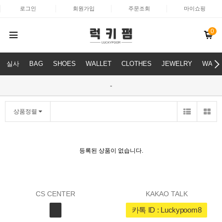
로그인
회원가입
주문조회
마이쇼핑
0
실사
BAG
SHOES
WALLET
CLOTHES
JEWELRY
WATC
-
상품정렬
등록된 상품이 없습니다.
CS CENTER
KAKAO TALK
카톡 ID : Luckypoom8