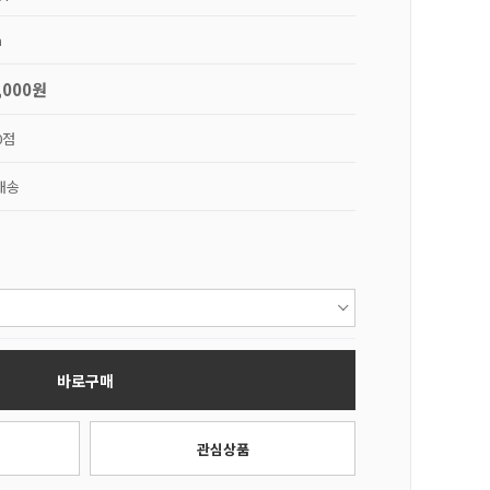
a
,000원
0점
배송
바로구매
관심상품