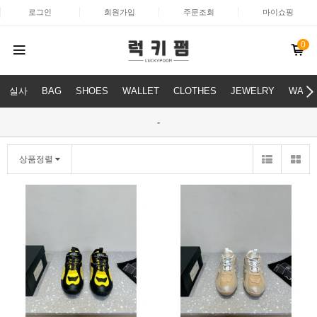
로그인
회원가입
주문조회
마이쇼핑
0
실사
BAG
SHOES
WALLET
CLOTHES
JEWELRY
WATC
-
상품정렬