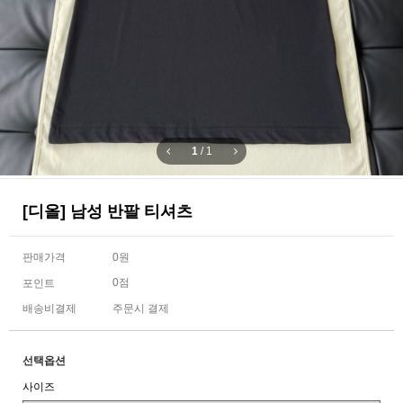
1
/
1
[디올] 남성 반팔 티셔츠
판매가격
0원
0점
포인트
배송비결제
주문시 결제
선택옵션
사이즈