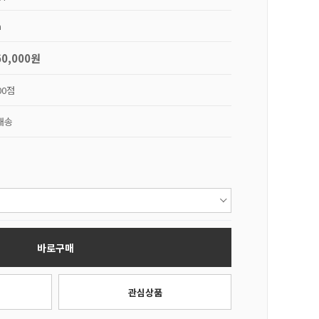
a
60,000원
00점
배송
바로구매
관심상품