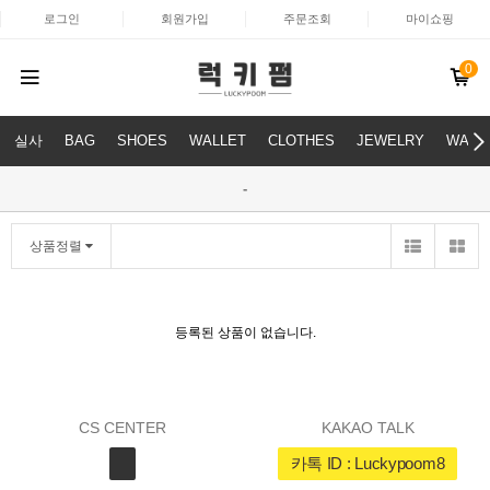
로그인
회원가입
주문조회
마이쇼핑
0
실사
BAG
SHOES
WALLET
CLOTHES
JEWELRY
WATC
-
상품정렬
등록된 상품이 없습니다.
CS CENTER
KAKAO TALK
카톡 ID : Luckypoom8